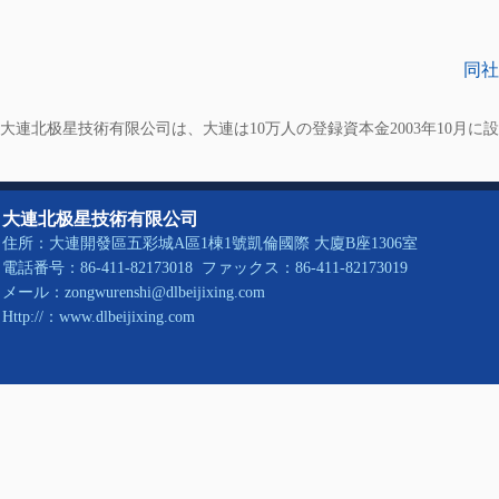
同社
大連北极星技術有限公司は、大連は10万人の登録資本金2003年10月に
大連北极星技術有限公司
住所：大連開發區五彩城A區1棟1號凱倫國際 大廈B座1306室
電話番号：86-411-82173018 ファックス：86-411-82173019
メール：zongwurenshi@dlbeijixing.com
Http://：www.dlbeijixing.com